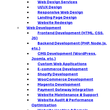
Web Design Services
UI/UX Design
Responsive Web Design
Landing Page Design
Website Redesign
Web Development
Frontend Development (HTML, CSS,
JS)
Backend Development (PHP, Node.js,
etc.)
CMS Development (WordPress,
Joomla, etc.)
Custom Web Applications
E-commerce Development
Shopify Development
WooCommerce Development
Magento Development
Payment Gateway Integration
Website Maintenance & Support
Website Audit & Performance
Optimization