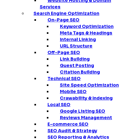
Website Hosting & Domain
Services
Search Engine Optimization
On-Page SEO
Keyword Optimization
Meta Tags & Headings
Internal Linking
URL Structure
Off-Page SEO
Link Building
Guest Posting
Citation Building
Technical SEO
Site Speed Optimization
Mobile SEO
Crawability & Indexing
Local SEO
Google Listing SEO
Reviews Management
E-commerce SEO
SEO Audit & Strategy
SEO Reporting & Analytics