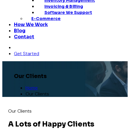
Inventory Management
Invoicing & Billing
Software We Support
E-Commerce
How We Work
Blog
Contact
Get Started
Our Clients
Home
Our Clients
Our Clients
A Lots of Happy Clients